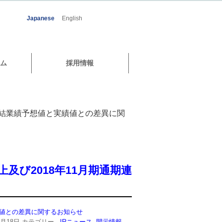
Japanese
English
ム
採用情報
連結業績予想値と実績値との差異に関
び2018年11月期通期連
績値との差異に関するお知らせ
1月18日
カテゴリー -
IRニュース
,
開示情報