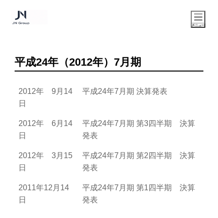
平成24年（2012年）7月期
2012年 9月14
平成24年7月期 決算発表
日
2012年 6月14
平成24年7月期 第3四半期 決算
日
発表
2012年 3月15
平成24年7月期 第2四半期 決算
日
発表
2011年12月14
平成24年7月期 第1四半期 決算
日
発表